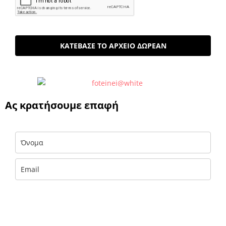
ΚΑΤΕΒΑΣΕ ΤΟ ΑΡΧΕΙΟ ΔΩΡΕΑΝ
Ας κρατήσουμε επαφή
Με την εισαγωγή των στοιχείων σου αποκτάς ΔΩΡΕΑΝ πρόσβαση σε
αποκλειστικές πληροφορίες και έμπνευση του foteini.me, που
παραδίδονται με 🧡 στα εισερχόμενά σου. (Μπορείς να διαγραφείς
εύκολα και γρήγορα ανά πάσα στιγμή.)