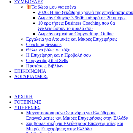
ΣΥΜΒΟΥΛΕΣ
Τα δώρα μου για εσένα
2026: Η πιο ξεκάθαρη χρονιά της επιχείρησής σο
Δωρεάν Οδηγός: 3.960€ καθαρά σε 20 ημέρες
10 ερωτήσεις Business Coaching που θα
ξεκλειδώσουν το μυαλό σου
Δωρεάν σεμινάριο Copywriting, Online
Εργαλεία για Ατομικές και Μικρές Επιχειρήσεις
Coaching Sessions
Θέλω να βάλω σε τάξη
Η Επιχείρηση και η Προβολή σου
Copywriting that Sells
Προτάσεις Βιβλίων
ΕΠΙΚΟΙΝΩΝΙΑ
ΛΟΓΑΡΙΑΣΜΟΣ
ΑΡΧΙΚΗ
FOTEINI.ME
ΥΠΗΡΕΣΙΕΣ
Μαγνητοσκοπημένα Σεμινάρια για Ελεύθερους
Επαγγελματίες και Μικρές Επιχειρήσεις στην Ελλάδα
Συμβουλευτική για Ελεύθερους Επαγγελματίες και
Μικρές Επιχειρήσεις στην Ελλάδα