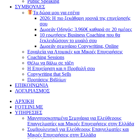
Public Speaking
ΣΥΜΒΟΥΛΕΣ
Τα δώρα μου για εσένα
2026: Η πιο ξεκάθαρη χρονιά της επιχείρησής
σου
Δωρεάν Οδηγός: 3.960€ καθαρά σε 20 ημέρες
10 ερωτήσεις Business Coaching που θα
ξεκλειδώσουν το μυαλό σου
Δωρεάν σεμινάριο Copywriting, Online
Εργαλεία για Ατομικές και Μικρές Επιχειρήσεις
Coaching Sessions
Θέλω να βάλω σε τάξη
Η Επιχείρηση και η Προβολή σου
Copywriting that Sells
Προτάσεις Βιβλίων
ΕΠΙΚΟΙΝΩΝΙΑ
ΛΟΓΑΡΙΑΣΜΟΣ
ΑΡΧΙΚΗ
FOTEINI.ME
ΥΠΗΡΕΣΙΕΣ
Μαγνητοσκοπημένα Σεμινάρια για Ελεύθερους
Επαγγελματίες και Μικρές Επιχειρήσεις στην Ελλάδα
Συμβουλευτική για Ελεύθερους Επαγγελματίες και
Μικρές Επιχειρήσεις στην Ελλάδα