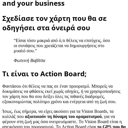
and your business
Σχεδίασε τον χάρτη που θα σε
οδηγήσει στα όνειρά σου
“Είσαι τόσο μακριά από ό,τι θέλεις να επιτύχεις, όσο
οι συνάψεις που χρειάζεται να δημιουργήσεις στο
μυαλό σου.”
Φωτεινή Βαβίτσα
Τι είναι το Action Board;
Φαντάσου ότι θέλεις να πας σε έναν προορισμό. Μπορείς να
δοκιμάσεις να φθάσεις εκεί χωρίς οδηγίες, ή να χρησιμοποιήσεις
τον χάρτη που θα σου δείξει όλες τις πιθανές διαδρομές,
εξοικονομώντας πολύτιμο χρόνο και ενέργεια από τη ζωή σου.
Ίσως, έως σήμερα, να είχες ακούσει για τα Vision Boards, τα
κολλάζ που
αξιοποιούν τη δύναμη του οραματισμού
, για να
φέρουν στη ζωή μας όσα ονειρευόμαστε. Το Vision Board είναι η
απεικόνιση του προορισμού. Το Action Board είναι
το GPS που θα