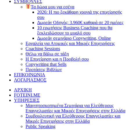
ΣΥΜΒΟΥΛΕΣ
Τα δώρα μου για εσένα
2026: Η πιο ξεκάθαρη χρονιά της επιχείρησής
σου
Δωρεάν Οδηγός: 3.960€ καθαρά σε 20 ημέρες
10 ερωτήσεις Business Coaching που θα
ξεκλειδώσουν το μυαλό σου
Δωρεάν σεμινάριο Copywriting, Online
Εργαλεία για Ατομικές και Μικρές Επιχειρήσεις
Coaching Sessions
Θέλω να βάλω σε τάξη
Η Επιχείρηση και η Προβολή σου
Copywriting that Sells
Προτάσεις Βιβλίων
ΕΠΙΚΟΙΝΩΝΙΑ
ΛΟΓΑΡΙΑΣΜΟΣ
ΑΡΧΙΚΗ
FOTEINI.ME
ΥΠΗΡΕΣΙΕΣ
Μαγνητοσκοπημένα Σεμινάρια για Ελεύθερους
Επαγγελματίες και Μικρές Επιχειρήσεις στην Ελλάδα
Συμβουλευτική για Ελεύθερους Επαγγελματίες και
Μικρές Επιχειρήσεις στην Ελλάδα
Public Speaking