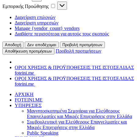
Εμπορικής
Εμπορικής Προώθησης
Προώθησης
Διαχείριση επιλογών
Διαχείριση υπηρεσιών
Manage {vendor_count} vendors
Διαβάστε περισσότερα για αυτούς τους σκοπούς
Αποδοχή
Δεν αποδέχομαι
Προβολή προτιμήσεων
Προβολή προτιμήσεων
Αποθήκευση προτιμήσεων
ΟΡΟΙ ΧΡΗΣΗΣ & ΠΡΟΫΠΟΘΕΣΕΙΣ ΤΗΣ ΙΣΤΟΣΕΛΙΔΑΣ
foteini.me
ΟΡΟΙ ΧΡΗΣΗΣ & ΠΡΟΫΠΟΘΕΣΕΙΣ ΤΗΣ ΙΣΤΟΣΕΛΙΔΑΣ
foteini.me
Μετάβαση
ΑΡΧΙΚΗ
στο
FOTEINI.ME
περιεχόμενο
ΥΠΗΡΕΣΙΕΣ
Μαγνητοσκοπημένα Σεμινάρια για Ελεύθερους
Επαγγελματίες και Μικρές Επιχειρήσεις στην Ελλάδα
Συμβουλευτική για Ελεύθερους Επαγγελματίες και
Μικρές Επιχειρήσεις στην Ελλάδα
Public Speaking