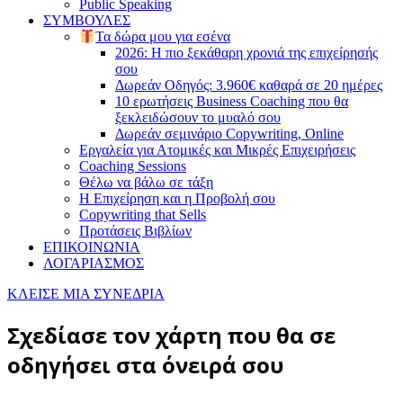
Public Speaking
ΣΥΜΒΟΥΛΕΣ
Τα δώρα μου για εσένα
2026: Η πιο ξεκάθαρη χρονιά της επιχείρησής
σου
Δωρεάν Οδηγός: 3.960€ καθαρά σε 20 ημέρες
10 ερωτήσεις Business Coaching που θα
ξεκλειδώσουν το μυαλό σου
Δωρεάν σεμινάριο Copywriting, Online
Εργαλεία για Ατομικές και Μικρές Επιχειρήσεις
Coaching Sessions
Θέλω να βάλω σε τάξη
Η Επιχείρηση και η Προβολή σου
Copywriting that Sells
Προτάσεις Βιβλίων
ΕΠΙΚΟΙΝΩΝΙΑ
ΛΟΓΑΡΙΑΣΜΟΣ
ΚΛΕΙΣΕ ΜΙΑ ΣΥΝΕΔΡΙΑ
Σχεδίασε τον χάρτη που θα σε
οδηγήσει στα όνειρά σου