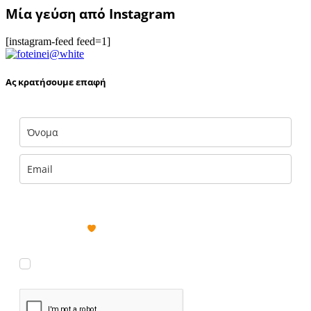
Μία γεύση από Instagram
[instagram-feed feed=1]
Ας κρατήσουμε επαφή
Με την εισαγωγή των στοιχείων σου αποκτάς ΔΩΡΕΑΝ πρόσβαση σε
αποκλειστικές πληροφορίες και έμπνευση του foteini.me, που
παραδίδονται με
στα εισερχόμενά σου. (Μπορείς να διαγραφείς
εύκολα και γρήγορα ανά πάσα στιγμή.)
Συμφωνώ να λαμβάνω νέα κι ενημερώσεις