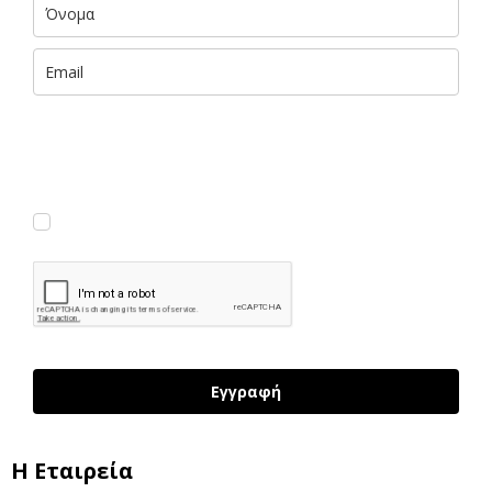
Με την εισαγωγή των στοιχείων σου αποκτάς ΔΩΡΕΑΝ πρόσβαση
σε αποκλειστικές πληροφορίες και έμπνευση του foteini.me, που
παραδίδονται με 🧡 στα εισερχόμενά σου. (Μπορείς να
διαγραφείς εύκολα και γρήγορα ανά πάσα στιγμή.)
Συμφωνώ να λαμβάνω νέα κι ενημερώσεις
Εγγραφή
H Εταιρεία