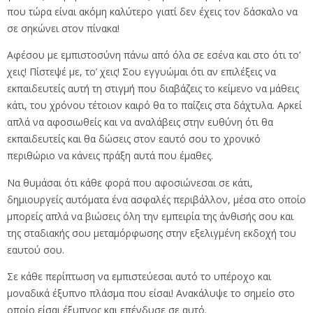
που τώρα είναι ακόμη καλύτερο γιατί δεν έχεις τον δάσκαλο να
σε σηκώνει στον πίνακα!
Αφέσου με εμπιστοσύνη πάνω από όλα σε εσένα και στο ότι το’
χεις! Πίστεψέ με, το’ χεις! Σου εγγυώμαι ότι αν επιλέξεις να
εκπαιδευτείς αυτή τη στιγμή που διαβάζεις το κείμενο να μάθεις
κάτι, του χρόνου τέτοιον καιρό θα το παίζεις στα δάχτυλα. Αρκεί
απλά να αφοσιωθείς και να αναλάβεις στην ευθύνη ότι θα
εκπαιδευτείς και θα δώσεις στον εαυτό σου το χρονικό
περιθώριο να κάνεις πράξη αυτά που έμαθες.
Να θυμάσαι ότι κάθε φορά που αφοσιώνεσαι σε κάτι,
δημιουργείς αυτόματα ένα ασφαλές περιβάλλον, μέσα στο οποίο
μπορείς απλά να βιώσεις όλη την εμπειρία της άνθισής σου και
της σταδιακής σου μεταμόρφωσης στην εξελιγμένη εκδοχή του
εαυτού σου.
Σε κάθε περίπτωση να εμπιστεύεσαι αυτό το υπέροχο και
μοναδικά έξυπνο πλάσμα που είσαι! Ανακάλυψε το σημείο στο
οποίο είσαι έξυπνος και επένδυσε σε αυτό.