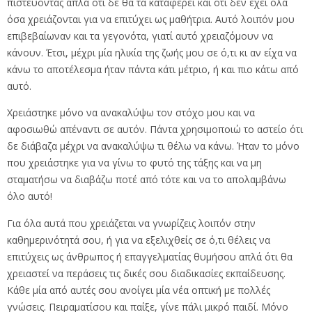
πιστεύοντας απλά ότι δε θα τα καταφέρει και ότι δεν έχει όλα
όσα χρειάζονται για να επιτύχει ως μαθήτρια. Αυτό λοιπόν μου
επιβεβαίωναν και τα γεγονότα, γιατί αυτό χρειαζόμουν να
κάνουν. Έτσι, μέχρι μία ηλικία της ζωής μου σε ό,τι κι αν είχα να
κάνω το αποτέλεσμα ήταν πάντα κάτι μέτριο, ή και πιο κάτω από
αυτό.
Χρειάστηκε μόνο να ανακαλύψω τον στόχο μου και να
αφοσιωθώ απέναντι σε αυτόν. Πάντα χρησιμοποιώ το αστείο ότι
δε διάβαζα μέχρι να ανακαλύψω τι θέλω να κάνω. Ήταν το μόνο
που χρειάστηκε για να γίνω το φυτό της τάξης και να μη
σταματήσω να διαβάζω ποτέ από τότε και να το απολαμβάνω
όλο αυτό!
Για όλα αυτά που χρειάζεται να γνωρίζεις λοιπόν στην
καθημερινότητά σου, ή για να εξελιχθείς σε ό,τι θέλεις να
επιτύχεις ως άνθρωπος ή επαγγελματίας θυμήσου απλά ότι θα
χρειαστεί να περάσεις τις δικές σου διαδικασίες εκπαίδευσης.
Κάθε μία από αυτές σου ανοίγει μία νέα οπτική με πολλές
γνώσεις. Πειραματίσου και παίξε, γίνε πάλι μικρό παιδί. Μόνο