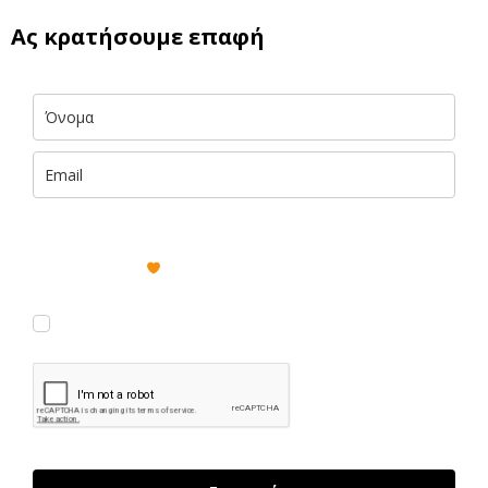
Ας κρατήσουμε επαφή
Με την εισαγωγή των στοιχείων σου αποκτάς ΔΩΡΕΑΝ πρόσβαση
σε αποκλειστικές πληροφορίες και έμπνευση του foteini.me, που
παραδίδονται με
στα εισερχόμενά σου. (Μπορείς να
διαγραφείς εύκολα και γρήγορα ανά πάσα στιγμή.)
Συμφωνώ να λαμβάνω νέα κι ενημερώσεις