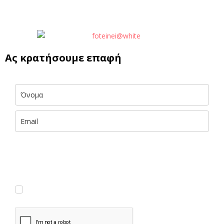
Ας κρατήσουμε επαφή
Με την εισαγωγή των στοιχείων σου αποκτάς ΔΩΡΕΑΝ πρόσβαση
σε αποκλειστικές πληροφορίες και έμπνευση του foteini.me, που
παραδίδονται με 🧡 στα εισερχόμενά σου. (Μπορείς να
διαγραφείς εύκολα και γρήγορα ανά πάσα στιγμή.)
Συμφωνώ να λαμβάνω νέα κι ενημερώσεις