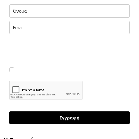
Με την εισαγωγή των στοιχείων σου αποκτάς ΔΩΡΕΑΝ πρόσβαση
σε αποκλειστικές πληροφορίες και έμπνευση του foteini.me, που
παραδίδονται με 🧡 στα εισερχόμενά σου. (Μπορείς να
διαγραφείς εύκολα και γρήγορα ανά πάσα στιγμή.)
Συμφωνώ να λαμβάνω νέα κι ενημερώσεις
Εγγραφή