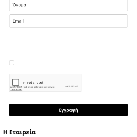
Με την εισαγωγή των στοιχείων σου αποκτάς ΔΩΡΕΑΝ πρόσβαση σε
αποκλειστικές πληροφορίες και έμπνευση του foteini.me, που
παραδίδονται με 🧡 στα εισερχόμενά σου. (Μπορείς να διαγραφείς
εύκολα και γρήγορα ανά πάσα στιγμή.)
Συμφωνώ να λαμβάνω νέα κι ενημερώσεις
Εγγραφή
H Εταιρεία