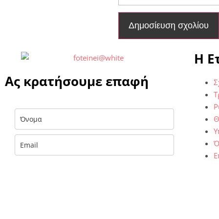
H Ε
Ας κρατήσουμε επαφή
Σ
Τ
P
Θ
Υ
Ό
Ε
Με την εισαγωγή των στοιχείων σου αποκτάς ΔΩΡΕΑΝ
πρόσβαση σε αποκλειστικές πληροφορίες και έμπνευση
του foteini.me, που παραδίδονται με 🧡 στα εισερχόμενά
σου. (Μπορείς να διαγραφείς εύκολα και γρήγορα ανά
πάσα στιγμή.)