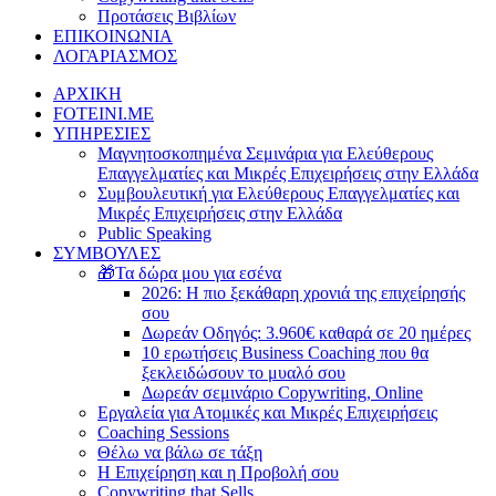
Προτάσεις Βιβλίων
ΕΠΙΚΟΙΝΩΝΙΑ
ΛΟΓΑΡΙΑΣΜΟΣ
ΑΡΧΙΚΗ
FOTEINI.ME
ΥΠΗΡΕΣΙΕΣ
Μαγνητοσκοπημένα Σεμινάρια για Ελεύθερους
Επαγγελματίες και Μικρές Επιχειρήσεις στην Ελλάδα
Συμβουλευτική για Ελεύθερους Επαγγελματίες και
Μικρές Επιχειρήσεις στην Ελλάδα
Public Speaking
ΣΥΜΒΟΥΛΕΣ
🎁Τα δώρα μου για εσένα
2026: Η πιο ξεκάθαρη χρονιά της επιχείρησής
σου
Δωρεάν Οδηγός: 3.960€ καθαρά σε 20 ημέρες
10 ερωτήσεις Business Coaching που θα
ξεκλειδώσουν το μυαλό σου
Δωρεάν σεμινάριο Copywriting, Online
Εργαλεία για Ατομικές και Μικρές Επιχειρήσεις
Coaching Sessions
Θέλω να βάλω σε τάξη
Η Επιχείρηση και η Προβολή σου
Copywriting that Sells