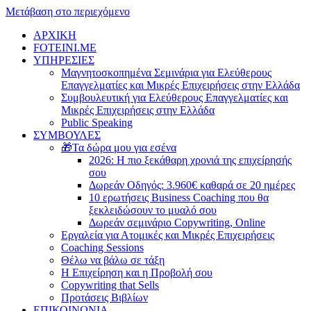
Μετάβαση στο περιεχόμενο
ΑΡΧΙΚΗ
FOTEINI.ME
ΥΠΗΡΕΣΙΕΣ
Μαγνητοσκοπημένα Σεμινάρια για Ελεύθερους
Επαγγελματίες και Μικρές Επιχειρήσεις στην Ελλάδα
Συμβουλευτική για Ελεύθερους Επαγγελματίες και
Μικρές Επιχειρήσεις στην Ελλάδα
Public Speaking
ΣΥΜΒΟΥΛΕΣ
🎁Τα δώρα μου για εσένα
2026: Η πιο ξεκάθαρη χρονιά της επιχείρησής
σου
Δωρεάν Οδηγός: 3.960€ καθαρά σε 20 ημέρες
10 ερωτήσεις Business Coaching που θα
ξεκλειδώσουν το μυαλό σου
Δωρεάν σεμινάριο Copywriting, Online
Εργαλεία για Ατομικές και Μικρές Επιχειρήσεις
Coaching Sessions
Θέλω να βάλω σε τάξη
Η Επιχείρηση και η Προβολή σου
Copywriting that Sells
Προτάσεις Βιβλίων
ΕΠΙΚΟΙΝΩΝΙΑ