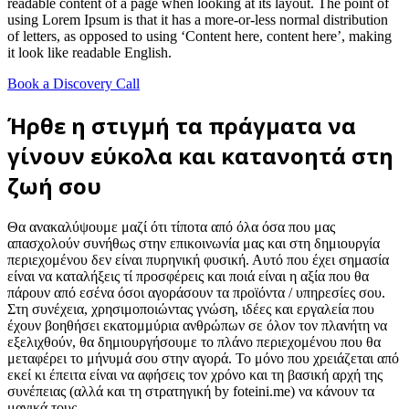
readable content of a page when looking at its layout. The point of
using Lorem Ipsum is that it has a more-or-less normal distribution
of letters, as opposed to using ‘Content here, content here’, making
it look like readable English.
Book a Discovery Call
Ήρθε η στιγμή τα πράγματα να
γίνουν εύκολα και κατανοητά στη
ζωή σου
Θα ανακαλύψουμε μαζί ότι τίποτα από όλα όσα που μας
απασχολούν συνήθως στην επικοινωνία μας και στη δημιουργία
περιεχομένου δεν είναι πυρηνική φυσική. Αυτό που έχει σημασία
είναι να καταλήξεις τί προσφέρεις και ποιά είναι η αξία που θα
πάρουν από εσένα όσοι αγοράσουν τα προϊόντα / υπηρεσίες σου.
Στη συνέχεια, χρησιμοποιώντας γνώση, ιδέες και εργαλεία που
έχουν βοηθήσει εκατομμύρια ανθρώπων σε όλον τον πλανήτη να
εξελιχθούν, θα δημιουργήσουμε το πλάνο περιεχομένου που θα
μεταφέρει το μήνυμά σου στην αγορά. Το μόνο που χρειάζεται από
εκεί κι έπειτα είναι να αφήσεις τον χρόνο και τη βασική αρχή της
συνέπειας (αλλά και τη στρατηγική by foteini.me) να κάνουν τα
μαγικά τους.