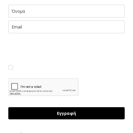
Με την εισαγωγή των στοιχείων σου αποκτάς ΔΩΡΕΑΝ πρόσβαση
σε αποκλειστικές πληροφορίες και έμπνευση του foteini.me, που
παραδίδονται με 🧡 στα εισερχόμενά σου. (Μπορείς να
διαγραφείς εύκολα και γρήγορα ανά πάσα στιγμή.)
Συμφωνώ να λαμβάνω νέα κι ενημερώσεις
Εγγραφή