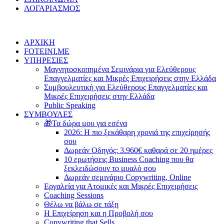
ΛΟΓΑΡΙΑΣΜΟΣ
ΑΡΧΙΚΗ
FOTEINI.ME
ΥΠΗΡΕΣΙΕΣ
Μαγνητοσκοπημένα Σεμινάρια για Ελεύθερους
Επαγγελματίες και Μικρές Επιχειρήσεις στην Ελλάδα
Συμβουλευτική για Ελεύθερους Επαγγελματίες και
Μικρές Επιχειρήσεις στην Ελλάδα
Public Speaking
ΣΥΜΒΟΥΛΕΣ
🎁Τα δώρα μου για εσένα
2026: Η πιο ξεκάθαρη χρονιά της επιχείρησής
σου
Δωρεάν Οδηγός: 3.960€ καθαρά σε 20 ημέρες
10 ερωτήσεις Business Coaching που θα
ξεκλειδώσουν το μυαλό σου
Δωρεάν σεμινάριο Copywriting, Online
Εργαλεία για Ατομικές και Μικρές Επιχειρήσεις
Coaching Sessions
Θέλω να βάλω σε τάξη
Η Επιχείρηση και η Προβολή σου
Copywriting that Sells