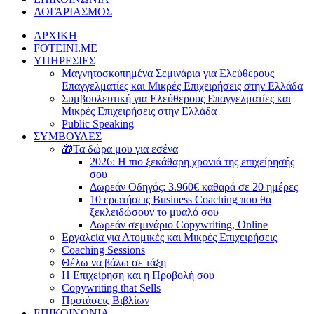
ΛΟΓΑΡΙΑΣΜΟΣ
ΑΡΧΙΚΗ
FOTEINI.ME
ΥΠΗΡΕΣΙΕΣ
Μαγνητοσκοπημένα Σεμινάρια για Ελεύθερους
Επαγγελματίες και Μικρές Επιχειρήσεις στην Ελλάδα
Συμβουλευτική για Ελεύθερους Επαγγελματίες και
Μικρές Επιχειρήσεις στην Ελλάδα
Public Speaking
ΣΥΜΒΟΥΛΕΣ
🎁Τα δώρα μου για εσένα
2026: Η πιο ξεκάθαρη χρονιά της επιχείρησής
σου
Δωρεάν Οδηγός: 3.960€ καθαρά σε 20 ημέρες
10 ερωτήσεις Business Coaching που θα
ξεκλειδώσουν το μυαλό σου
Δωρεάν σεμινάριο Copywriting, Online
Εργαλεία για Ατομικές και Μικρές Επιχειρήσεις
Coaching Sessions
Θέλω να βάλω σε τάξη
Η Επιχείρηση και η Προβολή σου
Copywriting that Sells
Προτάσεις Βιβλίων
ΕΠΙΚΟΙΝΩΝΙΑ