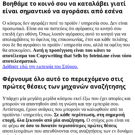
Βοηθάμε το κοινό σου να καταλάβει γιατί
είναι σημαντικό να αγοράσει από εσένα
Ο κόσμος δεν αγοράζει ποτέ το προϊόν / υπηρεσία σου. Δεν είναι
προσωπικό. Είναι σα να πιστεύεις ότι αγόρασες το κινητό σου
επειδή έχει οθόνη. Όπως λοιπόν αγόρασες αυτό το κινητό για να
απολαμβάνεις το όφελος της επικοινωνίας, έτσι και κάθε πελάτης
σου δε θα αγοράσει το προϊόν / υπηρεσία σου, αλλά τα οφέλη που
θα αποκομίσει.
Αυτή η προσέγγιση είναι που κάνει το
αποτέλεσμα του Copywriting that Sells by foteini.me είναι τόσο
αποτελεσματικό.
Διάβασε εδώ την εμπειρία του Σπύρου.
Φέρνουμε όλο αυτό το περιεχόμενο στις
πρώτες θέσεις των μηχανών αναζήτησης
Υπάρχει μία μεγάλη μερίδα κόσμου εκεί έξω που έχει απορίες και
μπορούν να απαντηθούν από τη γνώση και την εμπειρία σου.
Αντίστοιχα, έχουν ανάγκες που μπορούν να καλυφθούν από τα
προϊόντα / υπηρεσίες σου.
Σε κάθε περίπτωση, στη σημερινή
εποχή, όλα ξεκινούν από μία αναζήτηση.
Ο στόχος μου είναι να
σε φέρω
σε όσο το δυνατόν περισσότερες πρώτες θέσεις
αποτελεσμάτων που απευθύνονται στις αναζητήσεις των εν δυνάμει