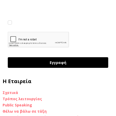
πρόσβαση σε αποκλειστικές πληροφορίες και έμπνευση
του foteini.me, που παραδίδονται με 🧡 στα εισερχόμενά
σου. (Μπορείς να διαγραφείς εύκολα και γρήγορα ανά
πάσα στιγμή.)
Συμφωνώ να λαμβάνω νέα κι ενημερώσεις
Εγγραφή
H Εταιρεία
Σχετικά
Τρόπος λειτουργίας
Public Speaking
Θέλω να βάλω σε τάξη